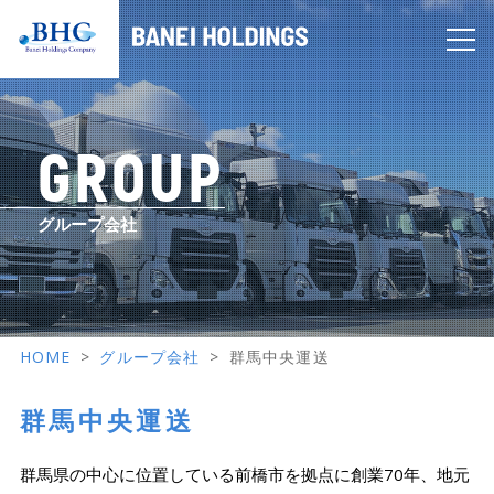
GROUP
ホーム
お知らせ
グループ会社
グループ会社
株式会社立川運送
お問い合わせ
安佐物流株式会社
HOME
グループ会社
群馬中央運送
蓮沼商運株式会社
日水運輸株式会社
群馬中央運送
群馬中央運送株式会社
五月運輸株式会社
群馬県の中心に位置している前橋市を拠点に創業70年、地元