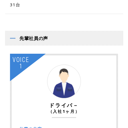
31台
先輩社員の声
VOICE
1
ドライバ－
（入社1ヶ月）