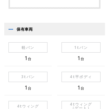
保有車両
軽バン
1tバン
1
1
台
台
3tバン
4t平ボディ
1
1
台
台
4tウィング
4tウィング
（ゲート）