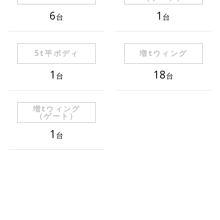
6
1
台
台
5t平ボディ
増tウィング
1
18
台
台
増tウィング
（ゲート）
1
台